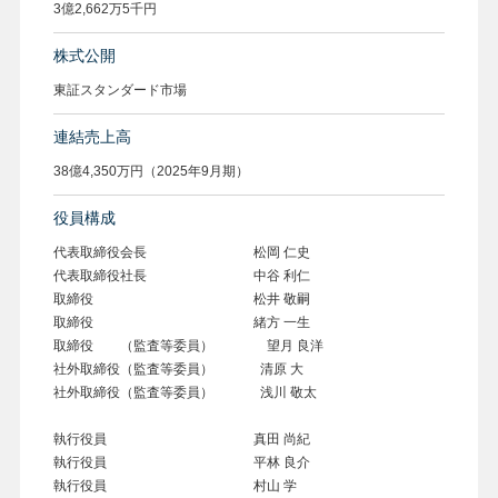
3億2,662万5千円
株式公開
東証スタンダード市場
連結売上高
38億4,350万円（2025年9月期）
役員構成
代表取締役会長 松岡 仁史
代表取締役社長 中谷 利仁
取締役 松井 敬嗣
取締役 緒方 一生
取締役 （監査等委員） 望月 良洋
社外取締役（監査等委員） 清原 大
社外取締役（監査等委員） 浅川 敬太
執行役員 真田 尚紀
執行役員 平林 良介
執行役員 村山 学